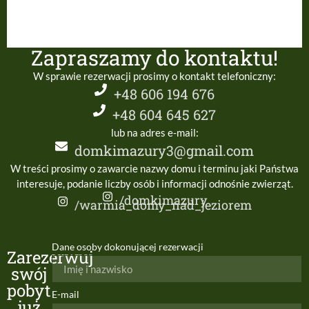
Zapraszamy do kontaktu!
W sprawie rezerwacji prosimy o kontakt telefoniczny:
+48 606 194 676
+48 604 645 627
lub na adres e-mail:
domkimazury3@gmail.com
W treści prosimy o zawarcie nazwy domu i terminu jaki Państwa
interesuje, podanie liczby osób i informacji odnośnie zwierząt.
/domkimazury
/warmia_domy_nad_jeziorem
Dane osoby dokonującej rezerwacji
Zarezerwuj
swój
pobyt
E-mail
już