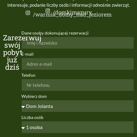
interesuje, podanie liczby osób i informacji odnośnie zwierząt.
/domkimazury
/warmia_domy_nad_jeziorem
Dane osoby dokonującej rezerwacji
Zarezerwuj
swój
pobyt
E-mail
już
dziś
Telefon
Wybierz dom
Liczba osób